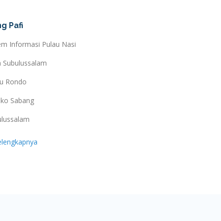
g Pafi
em Informasi Pulau Nasi
a Subulussalam
au Rondo
ko Sabang
ulussalam
elengkapnya