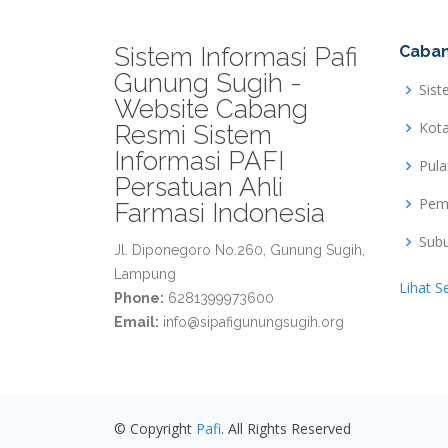
Sistem Informasi Pafi
Caban
Gunung Sugih -
Sist
Website Cabang
Kot
Resmi Sistem
Informasi PAFI
Pul
Persatuan Ahli
Pem
Farmasi Indonesia
Sub
Jl. Diponegoro No.260, Gunung Sugih,
Lampung
Lihat S
Phone:
6281399973600
Email:
info@sipafigunungsugih.org
© Copyright
Pafi
. All Rights Reserved